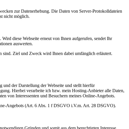
 Zwecken zur Datenerhebung. Die Daten von Server-Protokolldateien
t nicht möglich.
. Wird diese Webseite erneut von Ihnen aufgerufen, sendet Ihr
ationen auswerten.
n sind. Ziel und Zweck wird Ihnen dabei umfänglich erläutert.
 und der Darstellung der Webseite und stellt hierfür
ügung. Hierbei verarbeite ich bzw. mein Hosting-Anbieter alle Daten,
aten von Interessenten und Besuchern meines Online-Angebots.
 Online-Angebots (Art. 6 Abs. 1 f DSGVO i.V.m. Art. 28 DSGVO).
h notwendigen Gründen und somit aus dem berechtigten Interesse