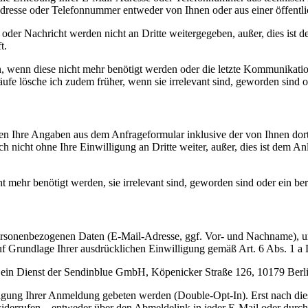
-Adresse oder Telefonnummer entweder von Ihnen oder aus einer öffentli
oder Nachricht werden nicht an Dritte weitergegeben, außer, dies ist 
t.
, wenn diese nicht mehr benötigt werden oder die letzte Kommunikatio
äufe lösche ich zudem früher, wenn sie irrelevant sind, geworden sind 
n Ihre Angaben aus dem Anfrageformular inklusive der von Ihnen dor
h nicht ohne Ihre Einwilligung an Dritte weiter, außer, dies ist dem A
t mehr benötigt werden, sie irrelevant sind, geworden sind oder ein b
 personenbezogenen Daten (E-Mail-Adresse, ggf. Vor- und Nachname),
auf Grundlage Ihrer ausdrücklichen Einwilligung gemäß Art. 6 Abs. 1
, ein Dienst der Sendinblue GmbH, Köpenicker Straße 126, 10179 Berli
tigung Ihrer Anmeldung gebeten werden (Double-Opt-In). Erst nach die
widerrufen – entweder über den Abmeldelink in jeder E-Mail oder durch