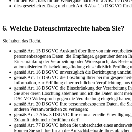
für den Fall, dass für die Weitergabe nach Art. 6 Abs. 1 c DSG
dies gesetzlich zulässig und nach Art. 6 Abs. 1 b DSGVO für di
6. Welche Datenschutzrechte haben Sie?
Sie haben das Recht,
gemäß Art. 15 DSGVO Auskunft über Ihre von mir verarbeitete
personenbezogenen Daten, die Empfänger, gegenüber denen Ihre
Einschränkung der Verarbeitung oder Widerspruch, das Bestehen
automatisierten Entscheidungsfindung einschließlich Profiling 
gemäß Art. 16 DSGVO unverzüglich die Berichtigung unrichtig
gemäß Art. 17 DSGVO die Löschung Ihrer bei mir gespeicherte
Information, zur Erfüllung einer rechtlichen Verpflichtung, a
gemäß Art. 18 DSGVO die Einschränkung der Verarbeitung Ihrer
Sie aber deren Löschung ablehnen und ich die Daten nicht me
DSGVO Widerspruch gegen die Verarbeitung eingelegt haben;
gemäß Art. 20 DSGVO Ihre personenbezogenen Daten, die Sie mi
anderen Verantwortlichen zu verlangen;
gemäß Art. 7 Abs. 3 DSGVO Ihre einmal erteilte Einwilligung je
Zukunft nicht mehr fortführen darf;
gemäß Art. 77 DSGVO haben Sie unbeschadet eines anderweitige
können Sie sich hierfür an die Aufsichtsbehörde Ihres üblichen