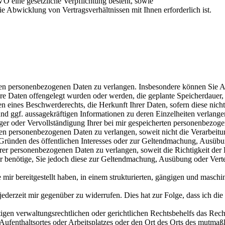
VO eine gesetzliche Verpflichtung besteht, sowie
e Abwicklung von Vertragsverhältnissen mit Ihnen erforderlich ist.
n personenbezogenen Daten zu verlangen. Insbesondere können Sie Au
 Daten offengelegt wurden oder werden, die geplante Speicherdauer, 
 eines Beschwerderechts, die Herkunft Ihrer Daten, sofern diese nich
und ggf. aussagekräftigen Informationen zu deren Einzelheiten verlange
er oder Vervollständigung Ihrer bei mir gespeicherten personenbezoge
n personenbezogenen Daten zu verlangen, soweit nicht die Verarbeit
us Gründen des öffentlichen Interesses oder zur Geltendmachung, Ausübu
 personenbezogenen Daten zu verlangen, soweit die Richtigkeit der Da
hr benötige, Sie jedoch diese zur Geltendmachung, Ausübung oder Ver
r bereitgestellt haben, in einem strukturierten, gängigen und maschin
derzeit mir gegenüber zu widerrufen. Dies hat zur Folge, dass ich die D
n verwaltungsrechtlichen oder gerichtlichen Rechtsbehelfs das Recht,
 Aufenthaltsortes oder Arbeitsplatzes oder den Ort des Orts des mutmaß