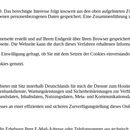
. Das berechtigte Interesse folgt insoweit aus den oben aufgelisteten
egebenen personenbezogenen Daten gespeichert. Eine Zusammenführung is
etseite erstellt und auf Ihrem Endgerät über Ihren Browser gespeichert
ite. Die Webseite kann die durch dieses Verfahren erhaltenen Inform
 Einwilligung gefragt, ob Sie mit dem Setzen der Cookies einverstande
kies genutzt.
ieter mit Sitz innerhalb Deutschlands für mich die Dienste zum Hosting
tenbankdienste, Wartungsleistungen und Sicherheitsleistungen zur Verf
tandsdaten, Inhaltsdaten, Nutzungsdaten, Meta- und Kommunikationsd
resses an einer effizienten und sicheren Zurverfügungstellung dieses
et die Erhebung Ihrer E-Mail-Adresse oder Telefonnummer aus technisc